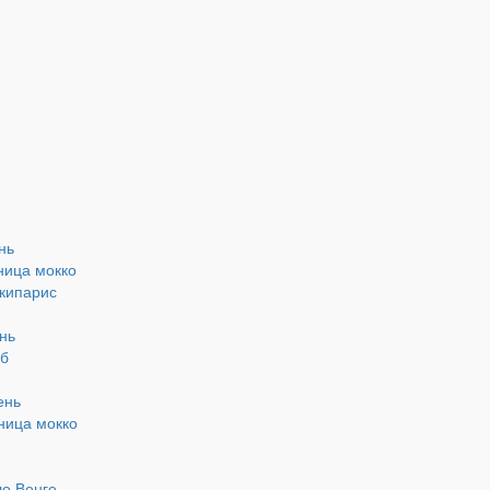
нь
ница мокко
кипарис
нь
уб
ень
ница мокко
ло Венге