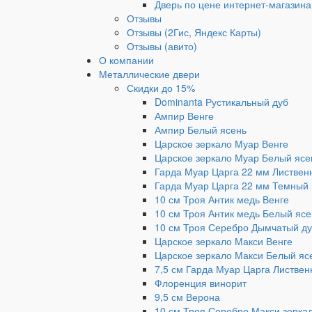
Дверь по цене интернет-магазина
Отзывы
Отзывы (2Гис, Яндекс Карты)
Отзывы (авито)
О компании
Металлические двери
Скидки до 15%
Dominanta Рустикальный дуб
Ампир Венге
Ампир Белый ясень
Царское зеркало Муар Венге
Царское зеркало Муар Белый ясе
Гарда Муар Царга 22 мм Листвен
Гарда Муар Царга 22 мм Темный 
10 см Троя Антик медь Венге
10 см Троя Антик медь Белый ясе
10 см Троя Серебро Дымчатый д
Царское зеркало Макси Венге
Царское зеркало Макси Белый яс
7,5 см Гарда Муар Царга Листвен
Флоренция винорит
9,5 см Верона
10 см Троя Серебро Макси зерка