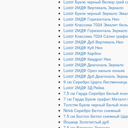
Luxor Букле черный Велюр грей 
Luxor 2МДФ Вертикаль Зеркало
Luxor Букле черный Зеркало Эма
Luxor 2МДФ Горизонталь Нео
Luxor Классика 7024 Эмалит бел
Luxor 2МДФ Горизонталь Зеркало
Luxor Классика 7024 Сатин графи
Luxor 2МДФ Дуб Вертикаль Нео
Luxor 2МДФ Куб Нео
Luxor 2МДФ Карбон
Luxor 2МДФ Квадрат Нео
Luxor 2МДФ Диагональ Зеркало
Luxor 2МДФ Орех каньон коньяк
Luxor 2МДФ Дуб Диагональ Зерка
9 см Серебро Царга Лиственниц
Luxor 2МДФ 3Д Рейка
7,5 см Гарда Серебро Белый ясе
7 см Гарда Букле графит Металл
Толстяк Букле черный Белый ясе
Nova Серебро Бетон снежный
7.5 см Бостон Бетон снежный Цар
Йошкар Золотистый дуб
7.5 см Флорида Зеркало