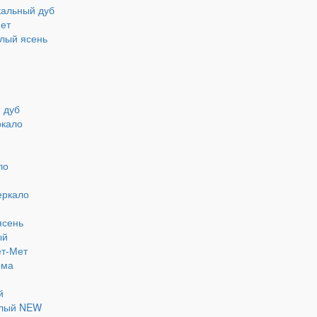
кальный дуб
Мет
елый ясень
 дуб
ркало
ло
еркало
ясень
ый
ет-Мет
ома
й
елый NEW