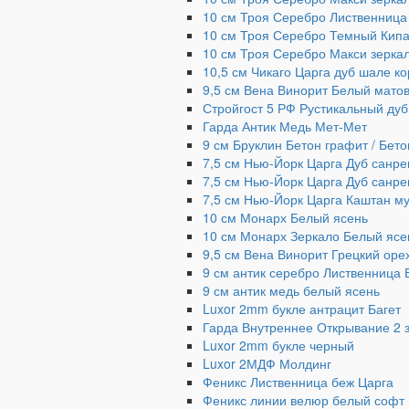
10 см Троя Серебро Лиственница
10 см Троя Серебро Темный Кип
10 см Троя Серебро Макси зерка
10,5 см Чикаго Царга дуб шале к
9,5 см Вена Винорит Белый мато
Стройгост 5 РФ Рустикальный дуб
Гарда Антик Медь Мет-Мет
9 см Бруклин Бетон графит / Бет
7,5 см Нью-Йорк Царга Дуб санр
7,5 см Нью-Йорк Царга Дуб санр
7,5 см Нью-Йорк Царга Каштан му
10 см Монарх Белый ясень
10 см Монарх Зеркало Белый ясе
9,5 см Вена Винорит Грецкий оре
9 см антик серебро Лиственница 
9 см антик медь белый ясень
Luxor 2mm букле антрацит Багет
Гарда Внутреннее Открывание 2 
Luxor 2mm букле черный
Luxor 2МДФ Молдинг
Феникс Лиственница беж Царга
Феникс линии велюр белый софт