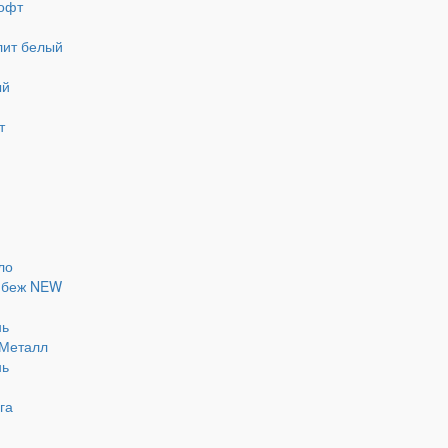
софт
лит белый
ый
т
ло
а беж NEW
нь
-Металл
нь
га