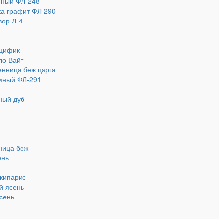
мный ФЛ-248
а графит ФЛ-290
ер Л-4
ацифик
ло Вайт
енница беж царга
мный ФЛ-291
ный дуб
ница беж
ень
 кипарис
й ясень
сень