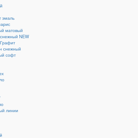
ый
т эмаль
парис
ый матовый
н снежный NEW
 Графит
он снежный
ый софт
ех
ло
и
W
ло
ый линии
й