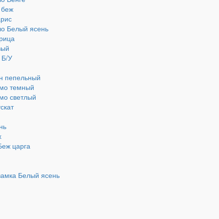
 беж
арис
ло Белый ясень
орица
вый
 Б/У
он пепельный
емо темный
емо светлый
скат
нь
х
Беж царга
замка Белый ясень