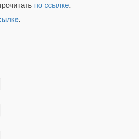
прочитать
по ссылке
.
сылке
.