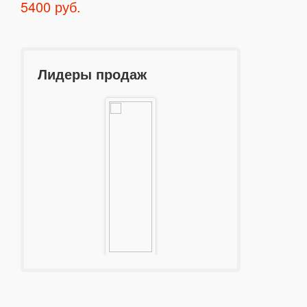
5400 руб.
Лидеры продаж
Тайзер Эгида
Тайзе
2F-18
39900 руб.
419