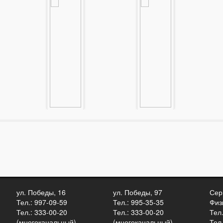
т
Тайзер Экстра
Тайзер Экстра
Трио FFM-31
FF-9
47900 руб.
42900 руб.
Подробнее
Подробнее
ул. Победы, 16
ул. Победы, 97
Сер
Тел.: 997-09-59
Тел.: 995-35-35
Физ
Тел.: 333-00-20
Тел.: 333-00-20
Тел
(многоканальный)
(многоканальный)
Тел