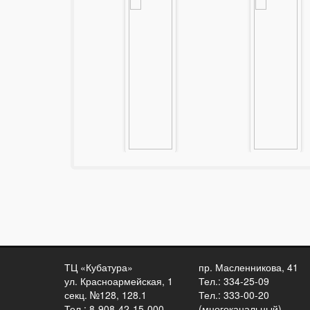
Тайзер Эгида
Тайзер Элеган
2F-18
FF-14
39900 руб.
41900 руб.
Подробнее
Подробнее
ТЦ «Кубатура»
пр. Масленникова, 41
ул. Красноармейская, 1
Тел.: 334-25-09
секц. №128, 128.1
Тел.: 333-00-20
Тел.: 8-908-42-15-000
(многоканальный)