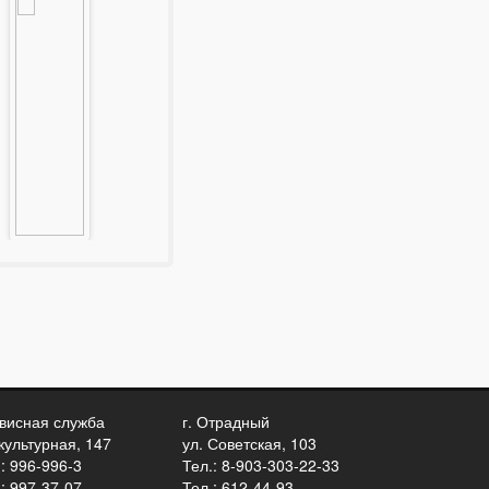
Тайзер Экстра
F-7
42900 руб.
Подробнее
висная служба
г. Отрадный
культурная, 147
ул. Советская, 103
.: 996-996-3
Тел.: 8-903-303-22-33
.: 997-37-07
Тел.: 612-44-93